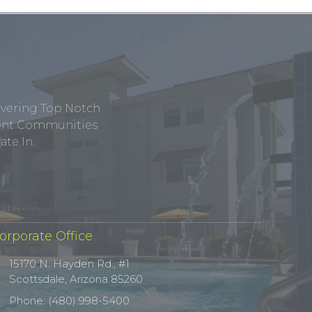
ivering Top Notch
tment Communities
te In.
orporate Office
15170 N. Hayden Rd., #1
Scottsdale, Arizona 85260
Phone: (480) 998-5400