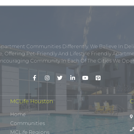
Apartment Communities Differently. We Believe In Del
, Offering Pet-Friendly And Lifestyle Friendly Apar
ncouraging Community In Each Of The Cities We Opera
MCLife Houston
C
Home
Communities
MCLife Regions