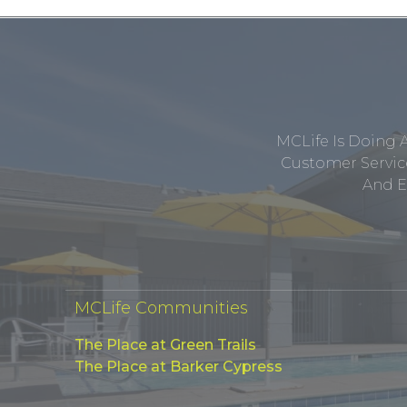
MCLife Is Doing 
Customer Service
And E
MCLife Communities
The Place at Green Trails
The Place at Barker Cypress