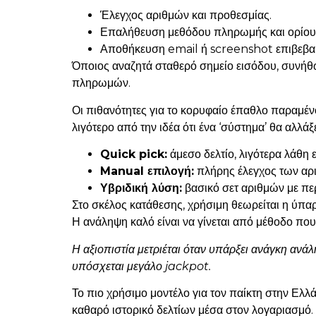
Έλεγχος αριθμών και προθεσμίας.
Επαλήθευση μεθόδου πληρωμής και ορίου
Αποθήκευση email ή screenshot επιβεβαί
Όποιος αναζητά σταθερό σημείο εισόδου, συνήθ
πληρωμών.
Οι πιθανότητες για το κορυφαίο έπαθλο παραμένο
λιγότερο από την ιδέα ότι ένα ‘σύστημα’ θα αλλάξ
Quick pick:
άμεσο δελτίο, λιγότερα λάθη 
Manual επιλογή:
πλήρης έλεγχος των αρι
Υβριδική λύση:
βασικό σετ αριθμών με πε
Στο σκέλος κατάθεσης, χρήσιμη θεωρείται η ύπαρ
Η ανάληψη καλό είναι να γίνεται από μέθοδο που 
Η αξιοπιστία μετριέται όταν υπάρξει ανάγκη ανά
υπόσχεται μεγάλο jackpot.
Το πιο χρήσιμο μοντέλο για τον παίκτη στην Ελ
καθαρό ιστορικό δελτίων μέσα στον λογαριασμό.