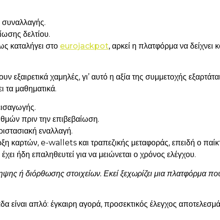
 συναλλαγής.
ωσης δελτίου.
ως καταλήγει στο
eurojackpot
, αρκεί η πλατφόρμα να δείχνει 
υν εξαιρετικά χαμηλές, γι’ αυτό η αξία της συμμετοχής εξαρτά
ει τα μαθηματικά.
εισαγωγής.
θμών πριν την επιβεβαίωση.
ριστασιακή εναλλαγή.
ξη καρτών, e-wallets και τραπεζικής μεταφοράς, επειδή ο παί
έχει ήδη επαληθευτεί για να μειώνεται ο χρόνος ελέγχου.
ληψης ή διόρθωσης στοιχείων. Εκεί ξεχωρίζει μια πλατφόρμα πο
λάδα είναι απλό: έγκαιρη αγορά, προσεκτικός έλεγχος αποτελεσ