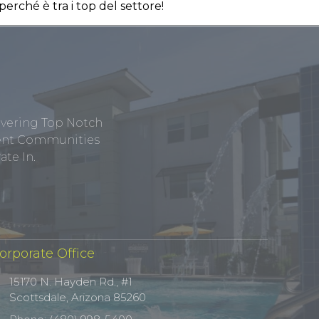
perché è tra i top del settore!
ivering Top Notch
tment Communities
te In.
orporate Office
15170 N. Hayden Rd., #1
Scottsdale, Arizona 85260