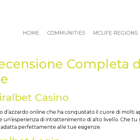
HOME
COMMUNITIES
MCLIFE REGIONS
Recensione Completa d
le
ralbet Casino
 d’azzardo online che ha conquistato il cuore di molti app
fre un’esperienza di intrattenimento di alto livello. Che tu
i adatta perfettamente alle tue esigenze.