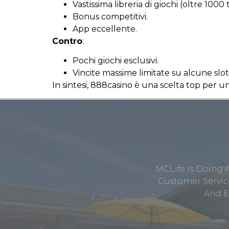
Vastissima libreria di giochi (oltre 1000 ti
Bonus competitivi.
App eccellente.
Contro
:
Pochi giochi esclusivi.
Vincite massime limitate su alcune slot
In sintesi, 888casino è una scelta top per 
MCLife Is Doing 
Customer Service
And E