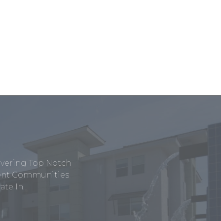
ivering Top Notch
tment Communities
te In.