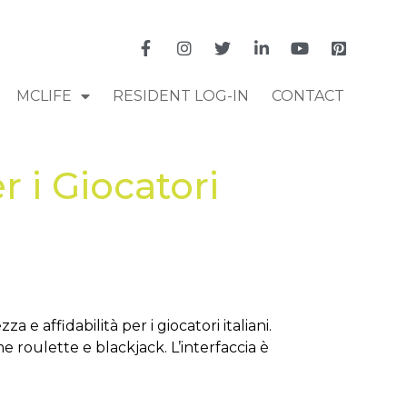
MCLIFE
RESIDENT LOG-IN
CONTACT
 i Giocatori
 affidabilità per i giocatori italiani.
me roulette e blackjack. L’interfaccia è